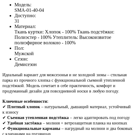
Модель:
SMA-01-40-04
Доступно:
31
Материал:
Ткань куртки: Хлопок - 100% Ткань подстёжки:
Полиэстер - 100% Утеплитель: Высокоизвитое
полиэфирное волокно - 100%
Пол:
Мужской
Сезон:
Демисезон
Идеальный вариант для межсезонья и не холодной зимы – стильная
парка из прочного хлопка с функциональной съемной утепленной
подстёжкой. Модель сочетает в себе практичность, комфорт и
продуманный дизайн для повседневной носки в любую погоду.
Ключевые особенности:
✔
Плотный хлопок
– натуральный, дышащий материал, устойчивый
к износу
✔
Съемная утепленная подстёжка
– легко адаптировать под погоду
✔
Удобная застёжка
– молния + ветрозащитная планка на кнопках
✔
Функциональные карманы
– нагрудный на молнии и два боковых
с клапанами на пуговицах