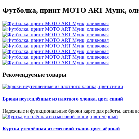
Футболка, принт МОТО ART Мунк, ол
Рекомендуемые товары
Брюки неутеплённые из плотного хлопка, цвет синий
Надежные и функциональные брюки карго для работы, активно
Куртка утеплённая из смесовой ткани, цвет чёрный