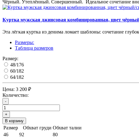
Чёрный. Утеплённый. Совершенный. Идеальное сочетание внев
Куртка мужская джинсовая комбинированная, цвет чёрный
Эта лёгкая куртка из денима ломает шаблоны: сочетание глубок
Размеры:
Таблица размеров
Размер:
48/176
60/182
64/182
Цена:
3 200 ₽
Количество:
-
+
В корзину
Размер
Обхват груди
Обхват талии
46
92
80