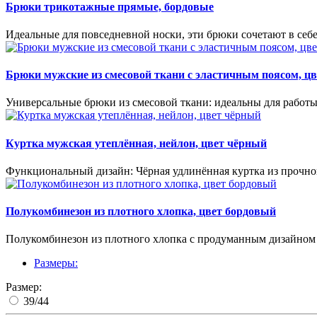
Брюки трикотажные прямые, бордовые
Идеальные для повседневной носки, эти брюки сочетают в себе
Брюки мужские из смесовой ткани с эластичным поясом, ц
Универсальные брюки из смесовой ткани: идеальны для работы
Куртка мужская утеплённая, нейлон, цвет чёрный
Функциональный дизайн: Чёрная удлинённая куртка из прочног
Полукомбинезон из плотного хлопка, цвет бордовый
Полукомбинезон из плотного хлопка с продуманным дизайном 
Размеры:
Размер:
39/44