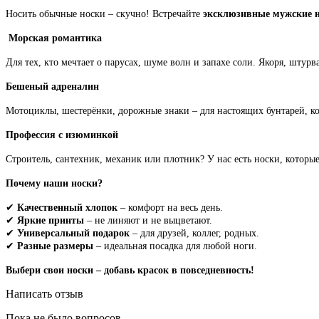
Носить обычные носки – скучно! Встречайте
эксклюзивные мужские 
Морская романтика
Для тех, кто мечтает о парусах, шуме волн и запахе соли. Якоря, штурв
Бешеный адреналин
Мотоциклы, шестерёнки, дорожные знаки – для настоящих бунтарей, ко
Профессия с изюминкой
Строитель, сантехник, механик или плотник? У нас есть носки, котор
Почему наши носки?
✔
Качественный хлопок
– комфорт на весь день.
✔
Яркие принты
– не линяют и не выцветают.
✔
Универсальный подарок
– для друзей, коллег, родных.
✔
Разные размеры
– идеальная посадка для любой ноги.
Выбери свои носки – добавь красок в повседневность!
Написать отзыв
Пока не было вопросов.