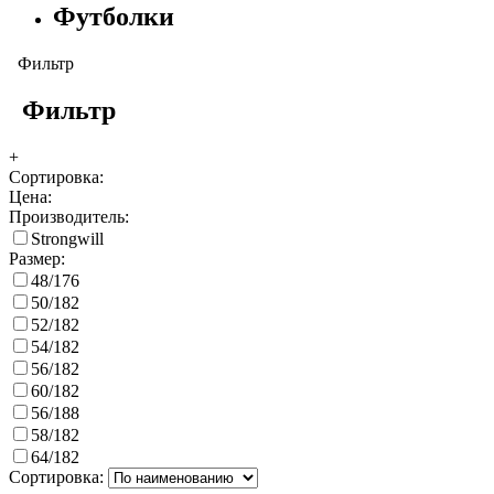
Футболки
Фильтр
Фильтр
+
Сортировка:
Цена:
Производитель:
Strongwill
Размер:
48/176
50/182
52/182
54/182
56/182
60/182
56/188
58/182
64/182
Сортировка: