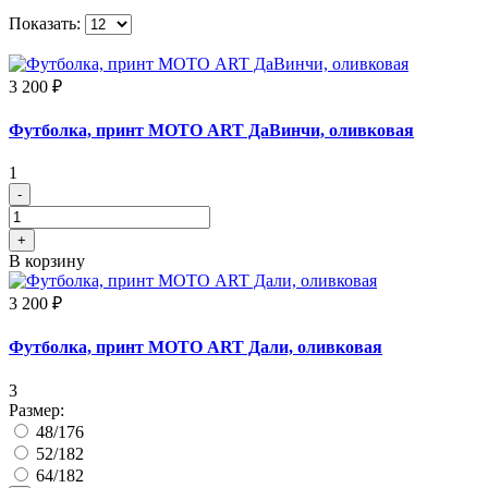
Показать:
3 200 ₽
Футболка, принт МОТО ART ДаВинчи, оливковая
1
-
+
В корзину
3 200 ₽
Футболка, принт МОТО ART Дали, оливковая
3
Размер:
48/176
52/182
64/182