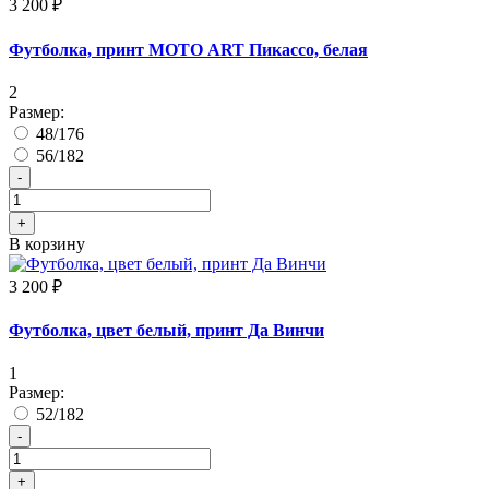
3 200 ₽
Футболка, принт МОТО ART Пикассо, белая
2
Размер:
48/176
56/182
-
+
В корзину
3 200 ₽
Футболка, цвет белый, принт Да Винчи
1
Размер:
52/182
-
+