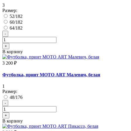
3
Размер:
52/182
60/182
64/182
-
+
В корзину
3 200 ₽
Футболка, принт МОТО ART Малевич, белая
1
Размер:
48/176
-
+
В корзину