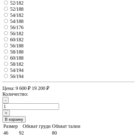
52/182
52/188
54/182
54/188
56/176
56/182
60/182
56/188
58/188
60/188
58/182
54/194
56/194
Цена:
9 600 ₽
19 200 ₽
Количество:
-
+
В корзину
Размер
Обхват груди
Обхват талии
46
92
80