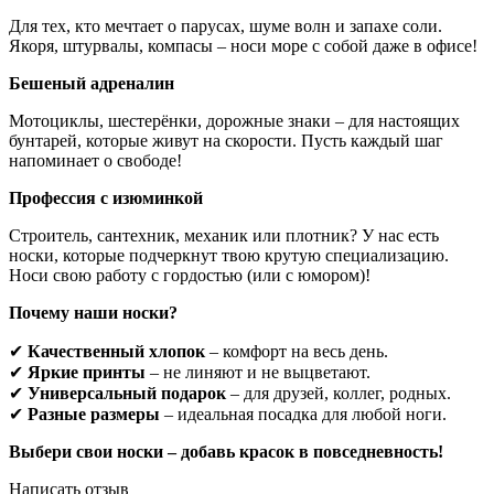
Для тех, кто мечтает о парусах, шуме волн и запахе соли.
Якоря, штурвалы, компасы – носи море с собой даже в офисе!
Бешеный адреналин
Мотоциклы, шестерёнки, дорожные знаки – для настоящих
бунтарей, которые живут на скорости. Пусть каждый шаг
напоминает о свободе!
Профессия с изюминкой
Строитель, сантехник, механик или плотник? У нас есть
носки, которые подчеркнут твою крутую специализацию.
Носи свою работу с гордостью (или с юмором)!
Почему наши носки?
✔
Качественный хлопок
– комфорт на весь день.
✔
Яркие принты
– не линяют и не выцветают.
✔
Универсальный подарок
– для друзей, коллег, родных.
✔
Разные размеры
– идеальная посадка для любой ноги.
Выбери свои носки – добавь красок в повседневность!
Написать отзыв