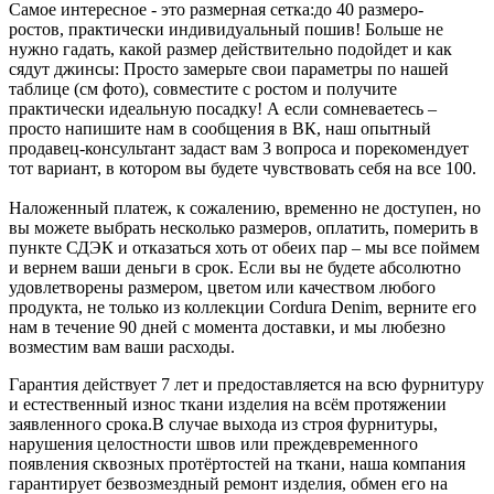
Самое интересное - это размерная сетка:до 40 размеро-
ростов, практически индивидуальный пошив! Больше не
нужно гадать, какой размер действительно подойдет и как
сядут джинсы: Просто замерьте свои параметры по нашей
таблице (см фото), совместите с ростом и получите
практически идеальную посадку! А если сомневаетесь –
просто напишите нам в сообщения в ВК, наш опытный
продавец-консультант задаст вам 3 вопроса и порекомендует
тот вариант, в котором вы будете чувствовать себя на все 100.
Наложенный платеж, к сожалению, временно не доступен, но
вы можете выбрать несколько размеров, оплатить, померить в
пункте СДЭК и отказаться хоть от обеих пар – мы все поймем
и вернем ваши деньги в срок. Если вы не будете абсолютно
удовлетворены размером, цветом или качеством любого
продукта, не только из коллекции Cordura Denim, верните его
нам в течение 90 дней с момента доставки, и мы любезно
возместим вам ваши расходы.
Гарантия действует 7 лет и предоставляется на всю фурнитуру
и естественный износ ткани изделия на всём протяжении
заявленного срока.В случае выхода из строя фурнитуры,
нарушения целостности швов или преждевременного
появления сквозных протёртостей на ткани, наша компания
гарантирует безвозмездный ремонт изделия, обмен его на