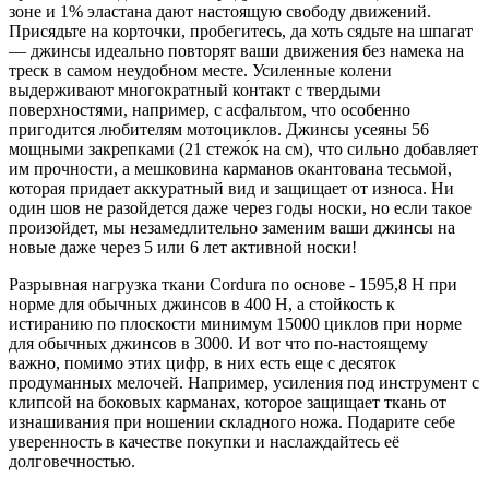
зоне и 1% эластана дают настоящую свободу движений.
Присядьте на корточки, пробегитесь, да хоть сядьте на шпагат
— джинсы идеально повторят ваши движения без намека на
треск в самом неудобном месте. Усиленные колени
выдерживают многократный контакт с твердыми
поверхностями, например, с асфальтом, что особенно
пригодится любителям мотоциклов. Джинсы усеяны 56
мощными закрепками (21 стежо́к на см), что сильно добавляет
им прочности, а мешковина карманов окантована тесьмой,
которая придает аккуратный вид и защищает от износа. Ни
один шов не разойдется даже через годы носки, но если такое
произойдет, мы незамедлительно заменим ваши джинсы на
новые даже через 5 или 6 лет активной носки!
Разрывная нагрузка ткани Cordura по основе - 1595,8 Н при
норме для обычных джинсов в 400 Н, а стойкость к
истиранию по плоскости минимум 15000 циклов при норме
для обычных джинсов в 3000. И вот что по-настоящему
важно, помимо этих цифр, в них есть еще с десяток
продуманных мелочей. Например, усиления под инструмент с
клипсой на боковых карманах, которое защищает ткань от
изнашивания при ношении складного ножа. Подарите себе
уверенность в качестве покупки и наслаждайтесь её
долговечностью.