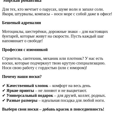
Морская романтика
Для тех, кто мечтает о парусах, шуме волн и запахе соли.
Якоря, штурвалы, компасы – носи море с собой даже в офисе!
Бешеный адреналин
Мотоциклы, шестерёнки, дорожные знаки – для настоящих
бунтарей, которые живут на скорости. Пусть каждый шаг
напоминает о свободе!
Профессия с изюминкой
Строитель, сантехник, механик или плотник? У нас есть
носки, которые подчеркнут твою крутую специализацию.
Носи свою работу с гордостью (или с юмором)!
Почему наши носки?
✔
Качественный хлопок
– комфорт на весь день.
✔
Яркие принты
– не линяют и не выцветают.
✔
Универсальный подарок
– для друзей, коллег, родных.
✔
Разные размеры
– идеальная посадка для любой ноги.
Выбери свои носки – добавь красок в повседневность!